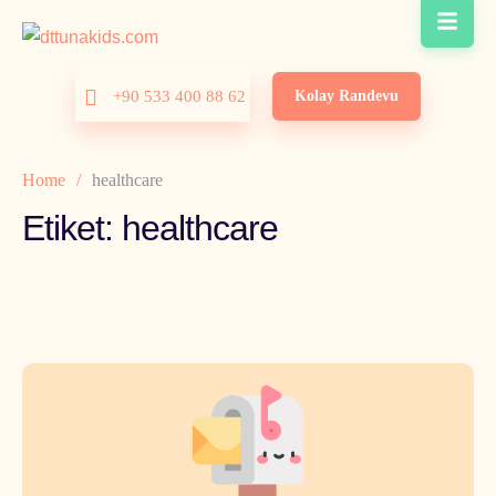
Kolay Randevu
+90 533 400 88 62
Home
/
healthcare
Etiket:
healthcare