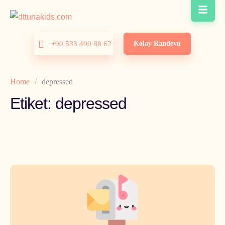
Kolay Randevu
+90 533 400 88 62
Home
/
depressed
Etiket:
depressed