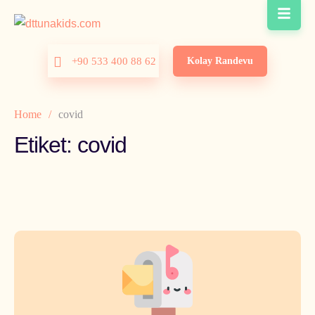
Kolay Randevu
+90 533 400 88 62
Home
/
covid
Etiket:
covid