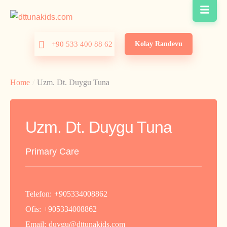
Kolay Randevu
+90 533 400 88 62
Home
/
Uzm. Dt. Duygu Tuna
Uzm. Dt. Duygu Tuna
Primary Care
Telefon:
+905334008862
Ofis:
+905334008862
Email:
duygu@dttunakids.com