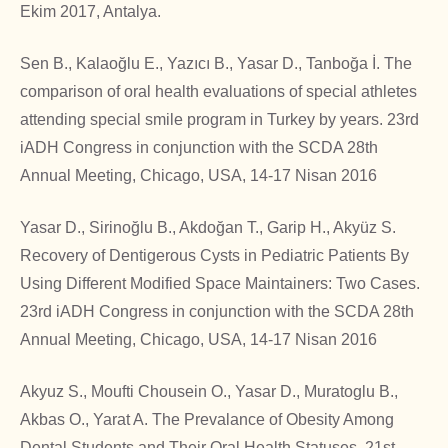
Ekim 2017, Antalya.
Sen B., Kalaoğlu E., Yazıcı B., Yasar D., Tanboğa İ. The
comparison of oral health evaluations of special athletes
attending special smile program in Turkey by years. 23rd
iADH Congress in conjunction with the SCDA 28th
Annual Meeting, Chicago, USA, 14-17 Nisan 2016
Yasar D., Sirinoğlu B., Akdoğan T., Garip H., Akyüz S.
Recovery of Dentigerous Cysts in Pediatric Patients By
Using Different Modified Space Maintainers: Two Cases.
23rd iADH Congress in conjunction with the SCDA 28th
Annual Meeting, Chicago, USA, 14-17 Nisan 2016
Akyuz S., Moufti Chousein O., Yasar D., Muratoglu B.,
Akbas O., Yarat A. The Prevalance of Obesity Among
Dental Students and Their Oral Health Statuses. 21st